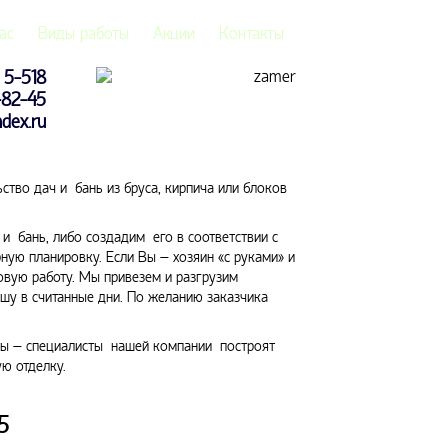
ас
Виды работы
Акции
Контакты
, 5-518
7-82-45
dex.ru
ство дач и бань из бруса, кирпича или блоков
 бань, либо создадим его в соответствии с
ую планировку. Если Вы – хозяин «с руками» и
овую работу. Мы привезем и разгрузим
шу в считанные дни. По желанию заказчика
оты – специалисты нашей компании построят
ю отделку.
5