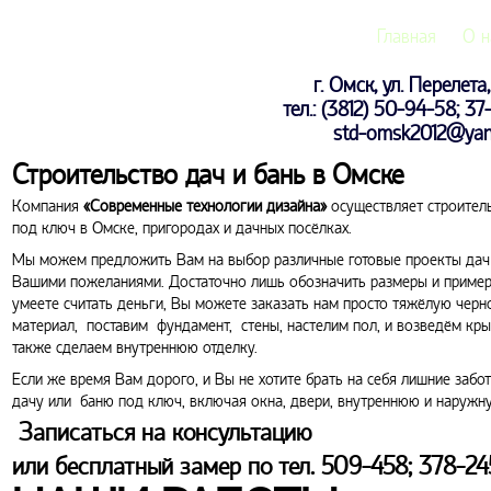
Главная
О н
г. Омск, ул. Перелета
тел.: (3812) 50-94-58; 3
std-omsk2012@yan
Строительство дач и бань в Омске
Компания
«Современные технологии дизайна»
осуществляет строитель
под ключ в Омске, пригородах и дачных посёлках.
Мы можем предложить Вам на выбор различные готовые проекты дач и
Вашими пожеланиями. Достаточно лишь обозначить размеры и примерн
умеете считать деньги, Вы можете заказать нам просто тяжёлую черн
материал, поставим фундамент, стены, настелим пол, и возведём кры
также сделаем внутреннюю отделку.
Если же время Вам дорого, и Вы не хотите брать на себя лишние заб
дачу или баню под ключ, включая окна, двери, внутреннюю и наружну
Записаться на консультацию
или бесплатный замер по тел. 509-458; 378-24