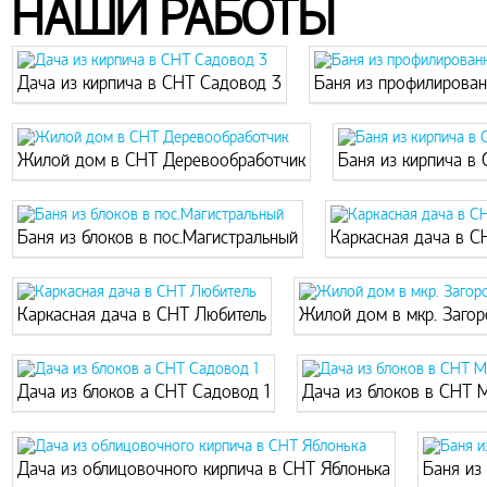
НАШИ РАБОТЫ
Дача из кирпича в СНТ Садовод 3
Баня из профилирован
Жилой дом в СНТ Деревообработчик
Баня из кирпича в
Баня из блоков в пос.Магистральный
Каркасная дача в С
Каркасная дача в СНТ Любитель
Жилой дом в мкр. Заго
Дача из блоков а СНТ Садовод 1
Дача из блоков в СНТ М
Дача из облицовочного кирпича в СНТ Яблонька
Баня из