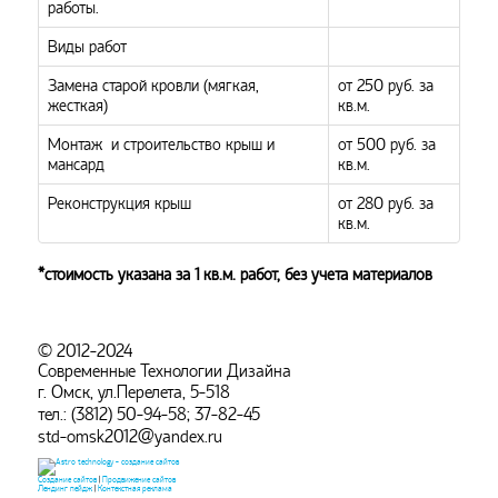
работы.
Виды работ
Замена старой кровли (мягкая,
от 250 руб. за
жесткая)
кв.м.
Монтаж и строительство крыш и
от 500 руб. за
мансард
кв.м.
Реконструкция крыш
от 280 руб. за
кв.м.
*стоимость указана за 1 кв.м. работ, без учета материалов
© 2012-2024
Современные Технологии Дизайна
г. Омск, ул.Перелета, 5-518
тел.: (3812) 50-94-58; 37-82-45
std-omsk2012@yandex.ru
Создание сайтов
|
Продвижение сайтов
Лендинг пейдж
|
Контекстная реклама