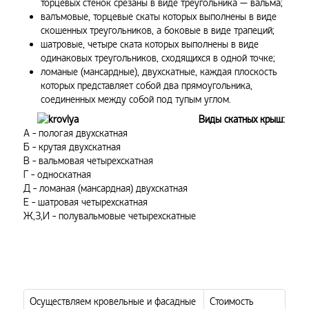
торцевых стенок срезаны в виде треугольника — вальма;
валъмовые, торцевые скаты которых выполнены в виде
скошенных треугольников, а боковые в виде трапеций;
шатровые, четыре ската которых выполнены в виде
одинаковых треугольников, сходящихся в одной точке;
ломаные (мансардные), двухскатные, каждая плоскость
которых представляет собой два прямоугольника,
соединенных между собой под тупым углом.
Виды скатных крыш:
А - пологая двухскатная
Б - крутая двухскатная
В - вальмовая четырехскатная
Г - односкатная
Д - ломаная (мансардная) двухскатная
Е - шатровая четырехскатная
Ж,З,И - полувальмовые четырехскатные
Осуществляем кровельные и фасадные
Стоимость